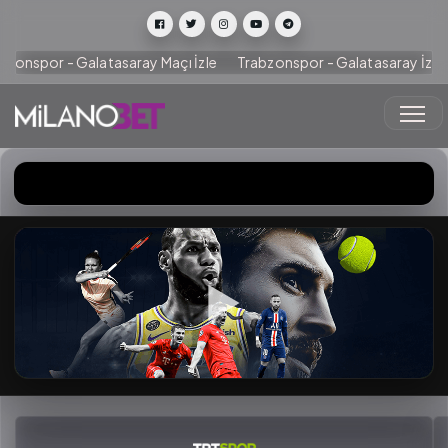
zonspor - Galatasaray Maçı İzle
Trabzonspor - Galatasaray İzle