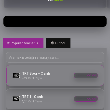
Popüler Maçlar
Futbol
6
TRT Spor - Canlı
CANLI
00:00
7/24 Canlı Yayın
TRT 1 - Canlı
CANLI
00:00
7/24 Canlı Yayın