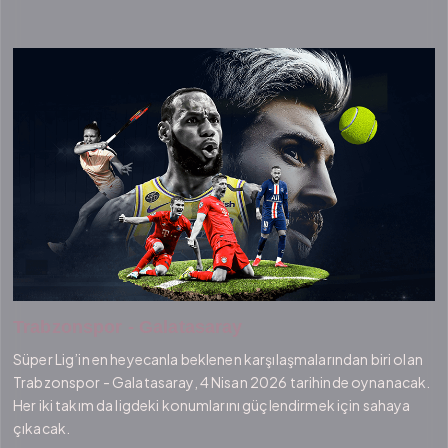
Trabzonspor - Galatasaray
Süper Lig’in en heyecanla beklenen karşılaşmalarından biri olan
Trabzonspor - Galatasaray, 4 Nisan 2026 tarihinde oynanacak.
Her iki takım da ligdeki konumlarını güçlendirmek için sahaya
çıkacak.