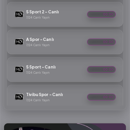
S Sport 2 - Canlı
CANLI
00:00
7/24 Canlı Yayın
A Spor - Canlı
CANLI
00:00
7/24 Canlı Yayın
S Sport - Canlı
CANLI
00:00
7/24 Canlı Yayın
Tivibu Spor - Canlı
CANLI
00:00
7/24 Canlı Yayın