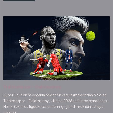
Trabzonspor - Galatasaray
Süper Lig’in en heyecanla beklenen karşılaşmalarından biri olan
Trabzonspor - Galatasaray, 4 Nisan 2026 tarihinde oynanacak.
Her iki takım da ligdeki konumlarını güçlendirmek için sahaya
çıkacak.