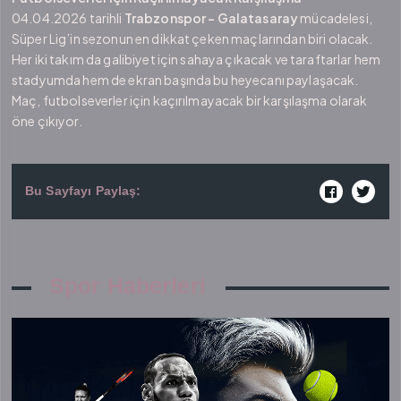
04.04.2026 tarihli
Trabzonspor - Galatasaray
mücadelesi,
Süper Lig’in sezonun en dikkat çeken maçlarından biri olacak.
Her iki takım da galibiyet için sahaya çıkacak ve taraftarlar hem
stadyumda hem de ekran başında bu heyecanı paylaşacak.
Maç, futbolseverler için kaçırılmayacak bir karşılaşma olarak
öne çıkıyor.
Bu Sayfayı Paylaş:
Spor Haberleri