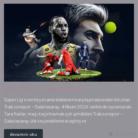
Trabzonspor - Galatasaray İzle
Süper Lig’in en heyecanla beklenen karşılaşmalarından biri olan
Trabzonspor - Galatasaray, 4 Nisan 2026 tarihinde oynanacak.
Taraftarlar, maçı kaçırmamak için şimdiden Trabzonspor -
Galatasaray izle seçeneklerini araştırıyor.
4 ay önce
devamını oku