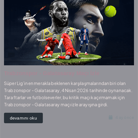
Trabzonspor - Galatasaray Maçı İzle
Süper Lig’in en merakla beklenen karşılaşmalarından biri olan
Trabzonspor - Galatasaray, 4 Nisan 2026 tarihinde oynanacak.
Taraftarlar ve futbolseverler, bu kritik maçı kaçırmamak için
Trabzonspor - Galatasaray maçı izle arayışına girdi.
4 ay önce
devamını oku