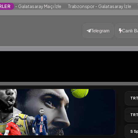
RLER
or - Galatasaray Maçı İzle
Trabzonspor - Galatasaray İzle
Tra
Telegram
Canlı B
TRT
TRT 
S Sp