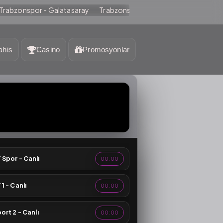
bzonspor - Galatasaray
Trabzonspor - Galatasaray Canlı İzle
ahis
Casino
Promosyonlar
 Spor - Canlı
00:00
1 - Canlı
00:00
ort 2 - Canlı
00:00