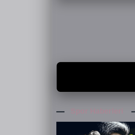
Spor Haberleri