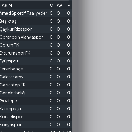
TAKIM
O
AV
P
Amed Sportif Faaliyetler
0
0
0
Beşiktaş
0
0
0
Çaykur Rizespor
0
0
0
Corendon Alanyaspor
0
0
0
Çorum FK
0
0
0
Erzurumspor FK
0
0
0
Eyüpspor
0
0
0
Fenerbahçe
0
0
0
Galatasaray
0
0
0
Gaziantep FK
0
0
0
Gençlerbirliği
0
0
0
Göztepe
0
0
0
Kasımpaşa
0
0
0
Kocaelispor
0
0
0
Konyaspor
0
0
0