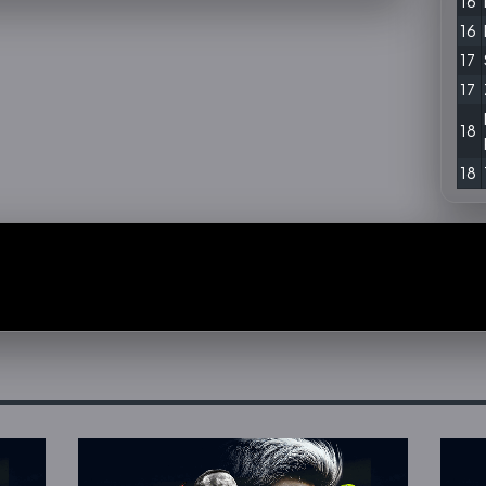
16
16
17
17
18
18