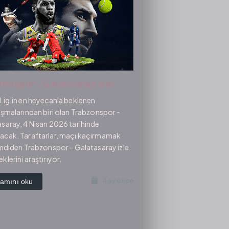
zonspor - Galatasaray İzle
Lig’in en heyecanla beklenen
aşmalarından biri olan Trabzonspor -
saray, 4 Nisan 2026 tarihinde
acak. Taraftarlar, maçı kaçırmamak
imdiden Trabzonspor - Galatasaray izle
klerini araştırıyor.
4 ay önce
amını oku