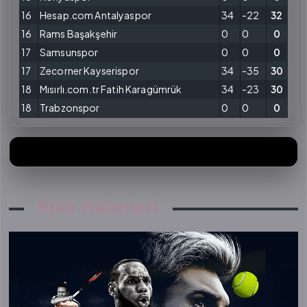
16
Hesap.com Antalyaspor
34
-22
32
16
Rams Başakşehir
0
0
0
17
Samsunspor
0
0
0
17
Zecorner Kayserispor
34
-35
30
18
Mısırlı.com.tr Fatih Karagümrük
34
-23
30
18
Trabzonspor
0
0
0
Spor Haberleri