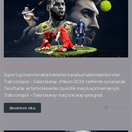
Trabzonspor - Galatasaray Maçı İzle
Süper Lig’in en merakla beklenen karşılaşmalarından biri olan
Trabzonspor - Galatasaray, 4 Nisan 2026 tarihinde oynanacak.
Taraftarlar ve futbolseverler, bu kritik maçı kaçırmamak için
Trabzonspor - Galatasaray maçı izle arayışına girdi.
4 ay önce
devamını oku