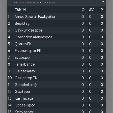
TAKIM
O
AV
P
1
Amed Sportif Faaliyetler
0
0
0
2
Beşiktaş
0
0
0
3
Çaykur Rizespor
0
0
0
4
Corendon Alanyaspor
0
0
0
5
Çorum FK
0
0
0
6
Erzurumspor FK
0
0
0
7
Eyüpspor
0
0
0
8
Fenerbahçe
0
0
0
9
Galatasaray
0
0
0
10
Gaziantep FK
0
0
0
11
Gençlerbirliği
0
0
0
12
Göztepe
0
0
0
13
Kasımpaşa
0
0
0
14
Kocaelispor
0
0
0
15
Konyaspor
0
0
0