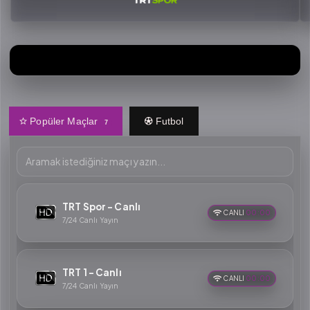
Popüler Maçlar
Futbol
7
TRT Spor - Canlı
CANLI
00:00
7/24 Canlı Yayın
TRT 1 - Canlı
CANLI
00:00
7/24 Canlı Yayın