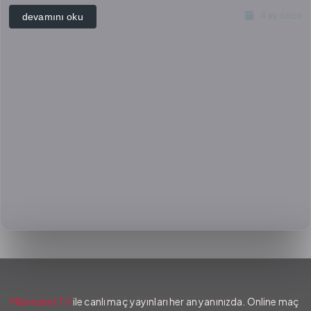
4 ay önce
devamını oku
Milanobet TV
ile canlı maç yayınları her an yanınızda. Online maç