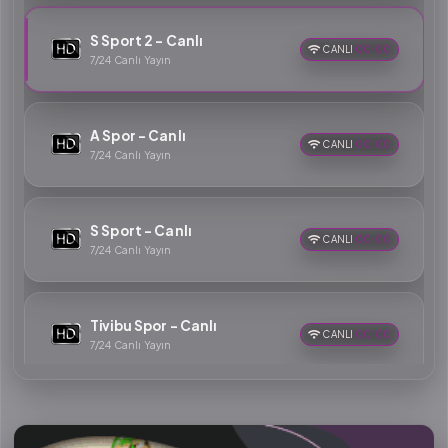
S Sport 2 - Canlı
CANLI
00:00
7/24 Canlı Yayın
A Spor - Canlı
CANLI
00:00
7/24 Canlı Yayın
S Sport - Canlı
CANLI
00:00
7/24 Canlı Yayın
Tivibu Spor - Canlı
CANLI
00:00
7/24 Canlı Yayın
Hradec Kralove - Beşiktaş
20:00
Futbol • UEFA Avrupa Ligi Ön Eleme